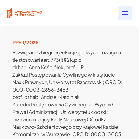
Przejdź do treści
Open submenu
Open submenu
PPE 1/2025
Open submenu
Rozwiązanie zbiegu egzekucji sądowych – uwagi na
Open submenu
tle stosowania art. 773(1) § 2 k.p.c.
Open submenu
dr hab. Anna Kościółek, prof. UR
Zakład Postępowania Cywilnego w Instytucie
Nauk Prawnych, Uniwersytet Rzeszowski; ORCID:
000-0003-2656-3453
prof. dr hab. Andrzej Marciniak
Katedra Postępowania Cywilnego II, Wydział
Prawa i Administracji, Uniwersytetu Łódzki;
przewodniczący Rady Naukowej Ośrodka
Naukowo-Szkoleniowego przy Krajowej Radzie
j
Komorniczej w Warszawie; ORCID: 0000-0003-