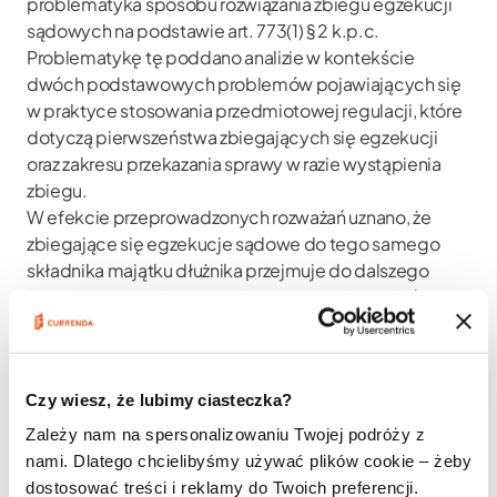
problematyka sposobu rozwiązania zbiegu egzekucji
sądowych na podstawie art. 773(1) § 2 k.p.c.
Problematykę tę poddano analizie w kontekście
dwóch podstawowych problemów pojawiających się
w praktyce stosowania przedmiotowej regulacji, które
dotyczą pierwszeństwa zbiegających się egzekucji
oraz zakresu przekazania sprawy w razie wystąpienia
zbiegu.
W efekcie przeprowadzonych rozważań uznano, że
zbiegające się egzekucje sądowe do tego samego
składnika majątku dłużnika przejmuje do dalszego
łącznego prowadzenia ten komornik sądowy, który
pierwszy wszczął egzekucję, a więc ten, który pierwszy
dokonał zajęcia tego składnika majątku. Bez znaczenia
pozostaje przy tym chwila wszczęcia postępowań
Czy wiesz, że lubimy ciasteczka?
egzekucyjnych obejmujących egzekucje pozostające
w zbiegu. Przekazanie sprawy egzekucyjnej
Zależy nam na spersonalizowaniu Twojej podróży z
komornikowi właściwemu do dalszego łącznego
nami. Dlatego chcielibyśmy używać plików cookie – żeby
prowadzenia zbiegających się egzekucji obejmuje
dostosować treści i reklamy do Twoich preferencji.