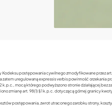
 Kodeksu postępowania cywilnego zmodyfikowane przez art. 1
c., a zatem uregulowaną expressis verbis powinność orzekania 
2 k.p.c., mocą którego podwyższono stronie działającej be
o zmianę art. 98(1) § 1 k.p.c. dotyczącą górnej granicy kwoty
sztów postępowania, zwrot utraconego zarobku strony, koszty 