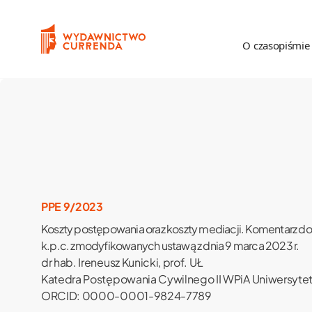
Przejdź do treści
O czasopiśmie
O czasopiśmie
Proc
Poznajmy się
Zas
Komitet Redakcyjny
Rece
PPE 9/2023
Rada Naukowa
Koszty postępowania oraz koszty mediacji. Komentarz do ar
k.p.c. zmodyfikowanych ustawą z dnia 9 marca 2023 r.
Recenzenci
dr hab. Ireneusz Kunicki, prof. UŁ
Katedra Postępowania Cywilnego II WPiA Uniwersyte
Statystyka
ORCID: 0000-0001-9824-7789
Kontakt