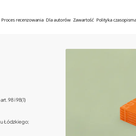
Proces recenzowania
Dla autorów
Zawartość
Polityka czasopism
es recenzenzowania
Dla autorów
Zawartość
Polityka czasopisma
ady recenzowania
Wskazówki dla autorów
Dostęp do czasopisma
Etyka wydawnicza (COPE)
nzenci
Oświadczenie autora tekstu
Archiwalne spisy treści
Polityka OA
Prawa autorskie
Polityka antyplagiatowa
t. 98 i 98(1)
Polityka wobec narzędzi
Zgłoszenie tekstu
generatywnej sztucznej
inteligencji
tu Łódzkiego;
Polityka antyplagiatowa
Polityka prywatności
Opłaty