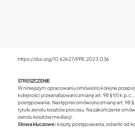
https://doi.org/10.62627/PPE.2023.036
STRESZCZENIE
W niniejszym opracowaniu omówiono kolejne przepisy
kolejności przeanalizowano zmianę art. 98 § 1(1) k.p.
postępowania. Następnie omówiono zmianę art. 98 § 
tytułu zwrotu kosztów procesu. Na zakończenie omówion
zwrotu kosztów mediacji.
Słowa kluczowe:
koszty postępowania, odsetki od ko