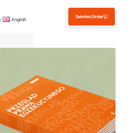
Zamów/Order
a
English