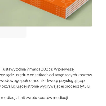
 ustawy z dnia 9 marca 2023 r. W pierwszej
przez sąd z urzędu o odsetkach od zasądzonych kosztów
z zawodowego pełnomocnika kwotę przysługującą z
 przysługującej stronie wygrywającej proces z tytułu
mediacji, limit zwrotu kosztów mediacji