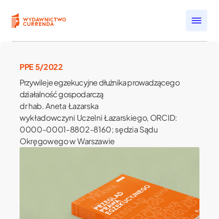
Przejdź do treści
Open submenu
Open submenu
PPE 5/2022
Open submenu
Przywileje egzekucyjne dłużnika prowadzącego
Open submenu
działalność gospodarczą
Open submenu
dr hab. Aneta Łazarska
wykładowczyni Uczelni Łazarskiego, ORCID:
0000-0001-8802-8160; sędzia Sądu
Okręgowego w Warszawie
j