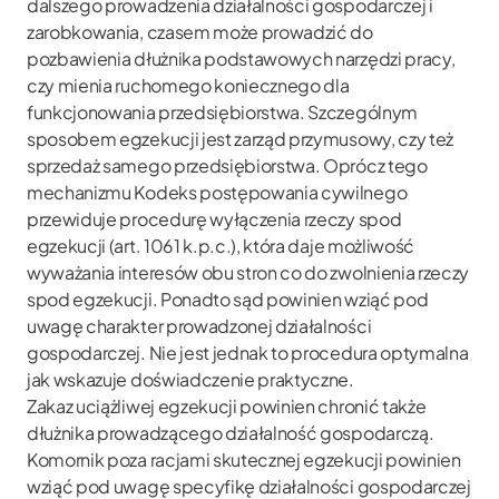
dalszego prowadzenia działalności gospodarczej i
zarobkowania, czasem może prowadzić do
pozbawienia dłużnika podstawowych narzędzi pracy,
czy mienia ruchomego koniecznego dla
funkcjonowania przedsiębiorstwa. Szczególnym
sposobem egzekucji jest zarząd przymusowy, czy też
sprzedaż samego przedsiębiorstwa. Oprócz tego
mechanizmu Kodeks postępowania cywilnego
przewiduje procedurę wyłączenia rzeczy spod
egzekucji (art. 1061 k.p.c.), która daje możliwość
wyważania interesów obu stron co do zwolnienia rzeczy
spod egzekucji. Ponadto sąd powinien wziąć pod
uwagę charakter prowadzonej działalności
gospodarczej. Nie jest jednak to procedura optymalna
jak wskazuje doświadczenie praktyczne.
Zakaz uciążliwej egzekucji powinien chronić także
dłużnika prowadzącego działalność gospodarczą.
Komornik poza racjami skutecznej egzekucji powinien
wziąć pod uwagę specyfikę działalności gospodarczej