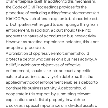
of an enterprise itself. In addition to this mechanism,
the Code of Civil Proceedings provides for the
procedure of excluding a thing from enforcement (art.
1061 CCP), which offers an option to balance interests
of both parties with regard to exempting a thing from
enforcement. In addition, a court should take into
account the nature of a conducted business activity.
However, as practical experience indicates, this is not
an optimal procedure.
A prohibition of oppressive enforcement should
protect a debtor who carries on a business activity. A
bailiff, in addition to objectives of effective
enforcement, should take into account a specific
nature of a business activity of a debtor, so that the
applied method of enforcement enables a debtor to
continue his business activity. A debtor should
cooperate in this respect, by submitting relevant
explanations and a list of property, in which he
discloses a special importance of individual assets of