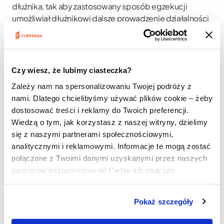
dłużnika, tak aby zastosowany sposób egzekucji
umożliwiał dłużnikowi dalsze prowadzenie działalności
gospodarczej. Dłużnik w tym zakresie powinien
współdziałać, składając odpowiednie wyjaśnienia czy
wykaz majątku, w którym ujawni szczególne znaczenie
poszczególnych składników swojego majątku dla
Czy wiesz, że lubimy ciasteczka?
prowadzonej działalności gospodarczej. Dłużnik może
Zależy nam na spersonalizowaniu Twojej podróży z
też wnioskować o zawieszenie postępowania
nami. Dlatego chcielibyśmy używać plików cookie – żeby
egzekucyjnego.
dostosować treści i reklamy do Twoich preferencji.
Analiza omówionych regulacji wskazuje, że w Kodeksie
Wiedzą o tym, jak korzystasz z naszej witryny, dzielimy
postępowania cywilnego ochrona interesów dłużnika
się z naszymi partnerami społecznościowymi,
prowadzącego działalność gospodarczą powinna być
analitycznymi i reklamowymi. Informacje te mogą zostać
realizowana w sposób proporcjonalny i z
połączone z Twoimi danymi uzyskanymi przez naszych
poszanowaniem ochrony wierzyciela.
partnerów bezpośrednio od Ciebie lub podczas
Słowa kluczowe:
dłużnik prowadzący działalność
korzystania z ich usług. Aby mieć pełny ogląd sytuacji,
gospodarczą, zwolnienie rzeczy spod egzekucji, zakaz
zapoznaj się z naszą
Polityką prywatności
.
uciążliwej egzekucji, wyłączenie narzędzi spod
Pokaż szczegóły
egzekucji, wyłączenie pieniędzy spod egzekucji,
zarząd przymusowy, ochrona wierzyciela, przywilej