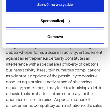
Zezwól na wszystkie
egzekucyjny
Spersonalizuj
ABSTRACT
Enforcement Privileges of a Debtor who Carries on a
Business Activity
Odmowa
The purpose of the article is to describe mechanisms
that grant privileges in enforcement proceedings to a
debtor who performs a business activity. Enforcement
against an entrepreneur certainly constitutes an
interference with a special area of liberty of debtor’s
business activity. It results in numerous complications,
as a debtor is deprived of the possibility to continue
conducting a business activity and of his earning
capacity; sometimes, it may lead to depriving a debtor
of basic tools or chattel that are necessary for the
operation of his enterprise. A special method of
enforcement is compulsory administration or the sales