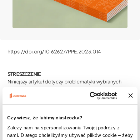
https://doi.org/10.62627/PPE.2023.014
STRESZCZENIE
Niniejszy artykuł dotyczy problematyki wybranych
ograniczeń egzekucji z ruchomości na podstawie
przepisów Kodeksu postępowania cywilnego.
Przedstawiono w nim usystematyzowany opis zakresu
ograniczeń (tego, jakie konkretnie ruchomości
Czy wiesz, że lubimy ciasteczka?
podlegają wyłączeniu z egzekucji) poprzez odwołanie
się do uznanych reguł wykładni przepisów oraz
Zależy nam na spersonalizowaniu Twojej podróży z
dorobku doktryny i judykatury. Szczególny nacisk
nami. Dlatego chcielibyśmy używać plików cookie – żeby