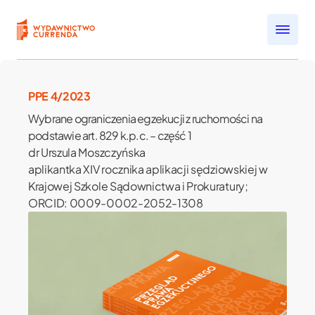
Przejdź do treści
Open submenu
Open submenu
PPE 4/2023
Open submenu
Wybrane ograniczenia egzekucji z ruchomości na
Open submenu
podstawie art. 829 k.p.c. – część 1
Open submenu
dr Urszula Moszczyńska
aplikantka XIV rocznika aplikacji sędziowskiej w
Krajowej Szkole Sądownictwa i Prokuratury;
ORCID: 0009-0002-2052-1308
j