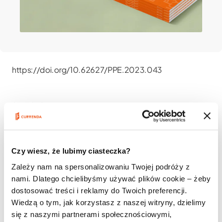
https://doi.org/10.62627/PPE.2023.043
STRESZCZENIE
Komentowane rozstrzygnięcie sądu koncentruje się
wokół dwóch kluczowych pojęć: hipoteki oraz
udaremnienia wykonania orzeczenia sądu w oparciu o
Czy wiesz, że lubimy ciasteczka?
skorzystanie z prawnej możliwości zbywania
obciążonych hipoteką nieruchomości. Wskazano w nim
Zależy nam na spersonalizowaniu Twojej podróży z
na konieczność wprowadzenia zmian w
nami. Dlatego chcielibyśmy używać plików cookie – żeby
dotychczasowej treści art. 300 § 2 k.k., ponieważ
dostosować treści i reklamy do Twoich preferencji.
sytuacja ta może powodować niepewność co do
Wiedzą o tym, jak korzystasz z naszej witryny, dzielimy
pozycji prawnej dłużnika obciążonego hipoteką. W
się z naszymi partnerami społecznościowymi,