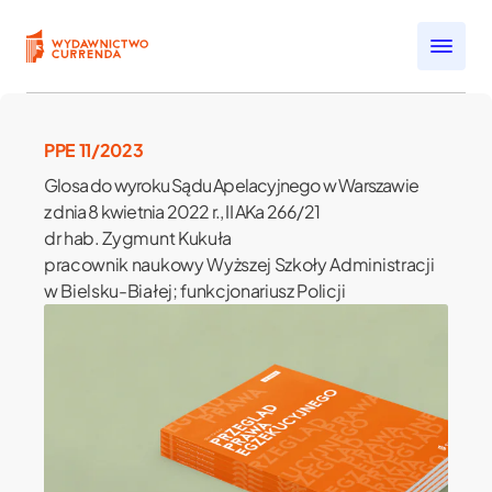
Przejdź do treści
Open submenu
Open submenu
PPE 11/2023
Open submenu
Glosa do wyroku Sądu Apelacyjnego w Warszawie
Open submenu
z dnia 8 kwietnia 2022 r., II AKa 266/21
Open submenu
dr hab. Zygmunt Kukuła
pracownik naukowy Wyższej Szkoły Administracji
w Bielsku-Białej; funkcjonariusz Policji
j