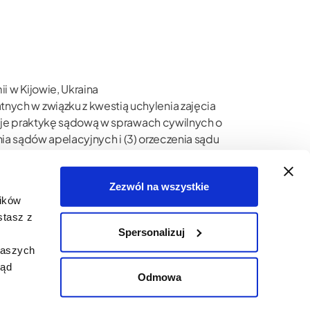
 w Kijowie, Ukraina
ych w związku z kwestią uchylenia zajęcia
tuje praktykę sądową w sprawach cywilnych o
enia sądów apelacyjnych i (3) orzeczenia sądu
rzede wszystkim z powodu braku możliwości
Zezwól na wszystkie
dmiot, organ egzekucyjny, orzeczenie sądu pierwszej
lików
stasz z
Spersonalizuj
naszych
ląd
Odmowa
Polityka prywatności/
Privacy policy