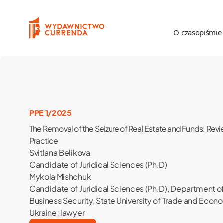
Przejdź do treści
O czasopiśmie
O czasopiśmie
Proc
Poznajmy się
Zas
PPE 1/2025
The Removal of the Seizure of Real Estate and Funds: Revie
Komitet Redakcyjny
Rece
Practice
Svitlana Belikova
Rada Naukowa
Candidate of Juridical Sciences (Ph.D)
Recenzenci
Mykola Mishchuk
Candidate of Juridical Sciences (Ph.D), Department o
Statystyka
Business Security, State University of Trade and Econo
Ukraine; lawyer
Kontakt