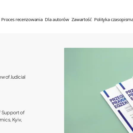
Proces recenzowania
Dla autorów
Zawartość
Polityka czasopism
es recenzenzowania
Dla autorów
Zawartość
Polityka czasopisma
ady recenzowania
Wskazówki dla autorów
Dostęp do czasopisma
Etyka wydawnicza (COPE)
w of Judicial
nzenci
Oświadczenie autora tekstu
Archiwalne spisy treści
Polityka OA
Prawa autorskie
Polityka antyplagiatowa
Polityka wobec narzędzi
Zgłoszenie tekstu
generatywnej sztucznej
f Support of
inteligencji
Polityka antyplagiatowa
mics, Kyiv,
Polityka prywatności
Opłaty