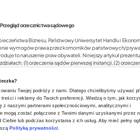
h. Przegląd orzecznictwa sądowego
ieczeństwa Biznesu, Państwowy Uniwersytet Handlu i Ekonomii
szenie wymogów prawa przez komorników państwowych/prywatn
duje to naruszenie praw obywateli. Niniejszy artykuł prezen
działach: (1) orzeczenia sądów pierwszej instancji, (2) orzecz
skazuje między innymi, że obywatele zwracają się do sądu p
ązku z istnieniem nieuchylonego (nieanulowanego) zajęcia.
steczka?
ści, uchylenie zajęcia majątku, komornik sądowy, zajęty prze
zowaniu Twojej podróży z nami. Dlatego chcielibyśmy używać p
 sądu kasacyjnego, Sąd Najwyższy
treści i reklamy do Twoich preferencji. Wiedzą o tym, jak korzy
się z naszymi partnerami społecznościowymi, analitycznymi i
te mogą zostać połączone z Twoimi danymi uzyskanymi przez 
 Ciebie lub podczas korzystania z ich usług. Aby mieć pełny og
naszą
Polityką prywatności
.