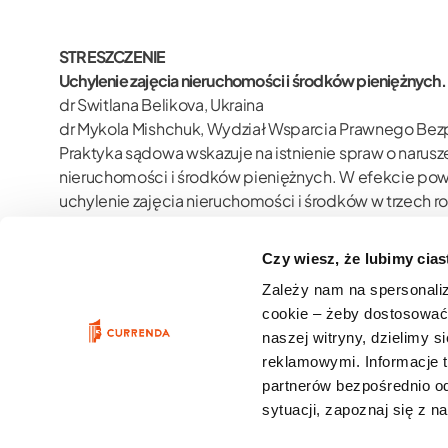
STRESZCZENIE
Uchylenie zajęcia nieruchomości i środków pieniężnyc
dr Switlana Belikova, Ukraina
dr Mykola Mishchuk, Wydział Wsparcia Prawnego Bezp
Praktyka sądowa wskazuje na istnienie spraw o naru
nieruchomości i środków pieniężnych. W efekcie powo
uchylenie zajęcia nieruchomości i środków w trzech roz
kasacyjnego. Przegląd omawianej praktyki sądowej w
posiadania swojego majątku i dysponowania nim w zwi
Czy wiesz, że lubimy cia
Słowa kluczowe:
zajęcie majątku, zajęcie nieruchomo
Zależy nam na spersonali
instancji, orzeczenie sądu apelacyjnego, orzeczenie
cookie – żeby dostosować 
naszej witryny, dzielimy 
reklamowymi. Informacje 
partnerów bezpośrednio od
sytuacji, zapoznaj się z 
Copyright © Currenda. All rights reserved.