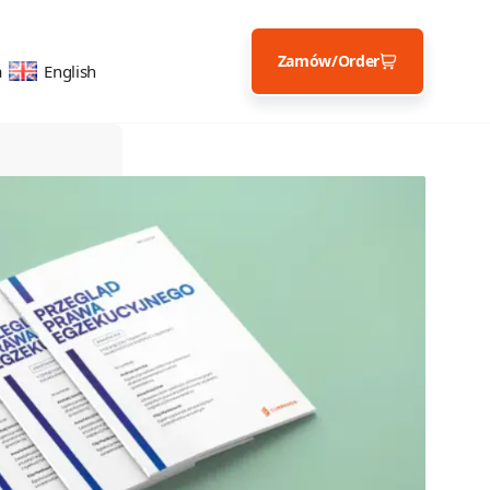
Zamów/Order
a
English