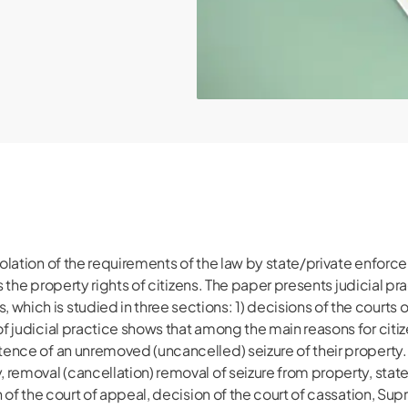
violation of the requirements of the law by state/private enfor
tes the property rights of citizens. The paper presents judicial p
ich is studied in three sections: 1) decisions of the courts of 
of judicial practice shows that among the main reasons for citiz
stence of an unremoved (uncancelled) seizure of their property.
ty, removal (cancellation) removal of seizure from property, st
on of the court of appeal, decision of the court of cassation, S