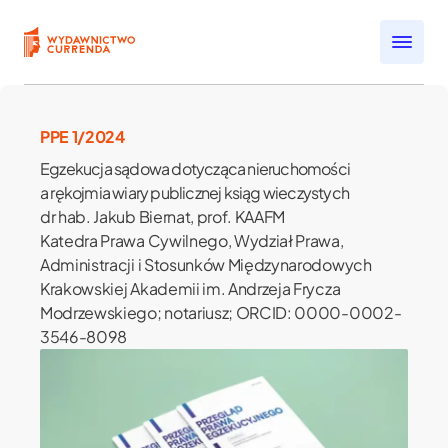
Przejdź do treści
Open submenu
Open submenu
PPE 1/2024
Open submenu
Egzekucja sądowa dotycząca nieruchomości
Open submenu
a rękojmia wiary publicznej ksiąg wieczystych
Open submenu
dr hab. Jakub Biernat, prof. KAAFM
Katedra Prawa Cywilnego, Wydział Prawa,
Administracji i Stosunków Międzynarodowych
Krakowskiej Akademii im. Andrzeja Frycza
Modrzewskiego; notariusz; ORCID: 0000-0002-
3546-8098
j