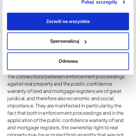
Pokaż szczegóły
ABSTRACT
Zezwól na wszystkie
Court Enforcement Against Real Property and Public
Confidence Warranty of Land and Mortgage Registers
dr hab. Jakub Biernat, professor KAAFM, Department of
Spersonalizuj
Civil Law, Faculty of Law, Administration and
International Relations, Andrzej Frycz Modrzewski
Odmowa
Krakow University; notary public; ORCID: 0000-
0002-3546-8098
The connections between enforcement proceedings
against real property and the public confidence
warranty of land and mortgage registers are of great
juridical, and therefore also economic and social,
importance. They are manifested in particular by the
fact that both in enforcement proceedings and in the
application of the public confidence warranty of land
and mortgage registers, the ownership right to real
property may be acquired from an entity that was not