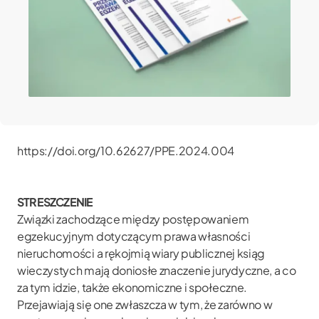
https://doi.org/10.62627/PPE.2024.004
STRESZCZENIE
Związki zachodzące między postępowaniem
egzekucyjnym dotyczącym prawa własności
nieruchomości a rękojmią wiary publicznej ksiąg
wieczystych mają doniosłe znaczenie jurydyczne, a co
za tym idzie, także ekonomiczne i społeczne.
Przejawiają się one zwłaszcza w tym, że zarówno w