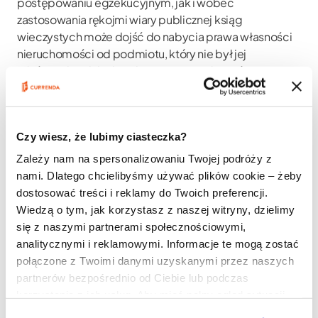
postępowaniu egzekucyjnym, jak i wobec
zastosowania rękojmi wiary publicznej ksiąg
wieczystych może dojść do nabycia prawa własności
nieruchomości od podmiotu, który nie był jej
właścicielem lub do nabycia prawa własności
nieruchomości w innym stanie prawnym aniżeli
przysługiwało ono poprzedniemu właścicielowi.
Szczególnie istotne w tym zakresie zdaje się być
Czy wiesz, że lubimy ciasteczka?
zagadnienie dopuszczalności i zakresu zastosowania
rękojmi, w razie egzekucyjnego nabycia prawa
Zależy nam na spersonalizowaniu Twojej podróży z
własności nieruchomości, oraz zagadnienie specyfiki
nami. Dlatego chcielibyśmy używać plików cookie – żeby
zastosowania uregulowań składających się na rękojmię
dostosować treści i reklamy do Twoich preferencji.
w razie nabycia prawa własności nieruchomości,
Wiedzą o tym, jak korzystasz z naszej witryny, dzielimy
względem którego jest bądź była prowadzona
się z naszymi partnerami społecznościowymi,
egzekucja, które to kwestie podjęto w niniejszym
analitycznymi i reklamowymi. Informacje te mogą zostać
opracowaniu.
połączone z Twoimi danymi uzyskanymi przez naszych
Słowa kluczowe:
postępowanie egzekucyjne,
partnerów bezpośrednio od Ciebie lub podczas
egzekucja z nieruchomości, księgi wieczyste, rękojmia
korzystania z ich usług. Aby mieć pełny ogląd sytuacji,
wiary publicznej ksiąg wieczystych
zapoznaj się z naszą
Polityką prywatności
.